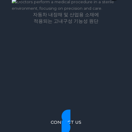
r
e
e
x
자동차 내장재 및 산업용 소재에
v
t
적용되는 고내구성 기능성 원단
i
s
o
l
u
i
s
d
s
e
l
i
d
e
CONTACT US