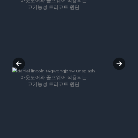
아웃도어와 골프웨어 적용되는
고기능성 트리코트 원단
P
N
r
e
아웃도어와 골프웨어 적용되는
e
x
고기능성 트리코트 원단
v
t
i
s
o
l
u
i
s
d
s
e
l
i