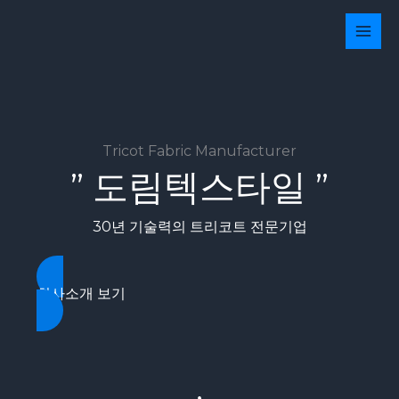
콘
텐
츠
로
건
너
뛰
기
Tricot Fabric Manufacturer
” 도림텍스타일 ”
30년 기술력의 트리코트 전문기업
회사소개 보기