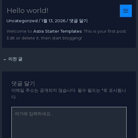
콘
Hello world!
텐
츠
Uncategorized
/
1월 13, 2026
/
댓글 달기
로
건
Welcome to
Astra Starter Templates
. This is your first post.
너
Edit or delete it, then start blogging!
뛰
기
←
이전 글
댓글 달기
이메일 주소는 공개되지 않습니다.
필수 필드는
*
로 표시됩니
다
여
기
에
입
력