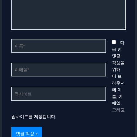
하
세
요...
이
다
름
음 번
*
댓글
작성을
이
위해
메
이 브
일
라우저
*
에 이
웹
름, 이
사
메일,
이
그리고
트
웹사이트를 저장합니다.