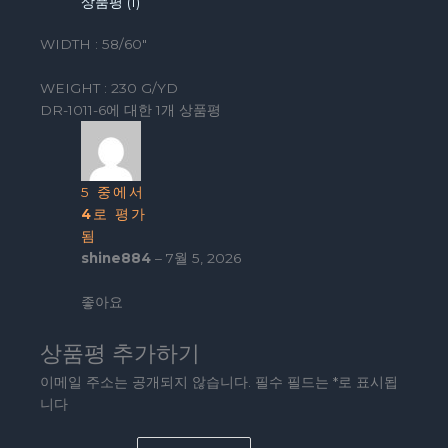
상품평 (1)
WIDTH : 58/60″
WEIGHT : 230 G/YD
DR-1011-6
에 대한 1개 상품평
5 중에서
4
로 평가
됨
shine884
–
7월 5, 2026
좋아요
상품평 추가하기
이메일 주소는 공개되지 않습니다.
필수 필드는
*
로 표시됩
니다