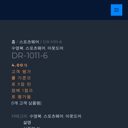
콘
텐
츠
로
건
너
뛰
홈
/
스포츠웨어
/ DR-1011-6
기
수영복
,
스포츠웨어
,
아웃도어
DR-1011-6
4.00
개
고객 평가
를 기준으
로 5점 만
점에
1
점으
로 평가됨
(
1
개 고객 상품평)
카테고리:
수영복
,
스포츠웨어
,
아웃도어
설명