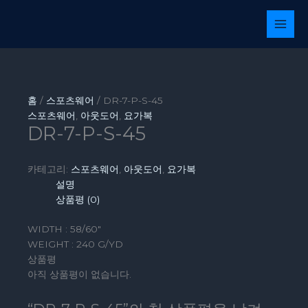
콘
텐
츠
로
건
너
뛰
홈
/
스포츠웨어
/ DR-7-P-S-45
기
스포츠웨어
,
아웃도어
,
요가복
DR-7-P-S-45
카테고리:
스포츠웨어
,
아웃도어
,
요가복
설명
상품평 (0)
WIDTH : 58/60″
WEIGHT : 240 G/YD
상품평
아직 상품평이 없습니다.