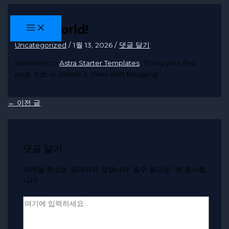
콘
텐
Hello world!
츠
로
Uncategorized
/
1월 13, 2026
/
댓글 달기
건
Welcome to
Astra Starter Templates
. This is your first
너
post. Edit or delete it, then start blogging!
뛰
기
←
이전 글
댓글 달기
이메일 주소는 공개되지 않습니다.
필수 필드는
*
로 표시됩
니다
여
기
에