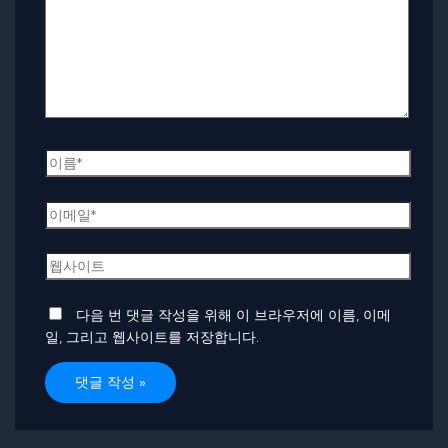
입
력
하
세
요...
이
름
*
이
메
일
웹
*
사
이
다음 번 댓글 작성을 위해 이 브라우저에 이름, 이메
트
일, 그리고 웹사이트를 저장합니다.