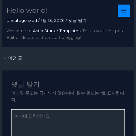
콘
Hello world!
텐
츠
Uncategorized
/
1월 13, 2026
/
댓글 달기
로
건
Welcome to
Astra Starter Templates
. This is your first post.
너
Edit or delete it, then start blogging!
뛰
기
←
이전 글
댓글 달기
이메일 주소는 공개되지 않습니다.
필수 필드는
*
로 표시됩니
다
여
기
에
입