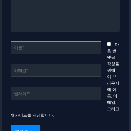
력
하
세
요...
이
다
름
음 번
*
댓글
작성을
이
위해
메
이 브
일
라우저
*
에 이
웹
름, 이
사
메일,
이
그리고
트
웹사이트를 저장합니다.