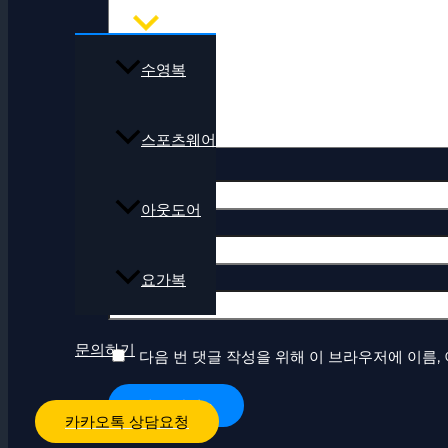
에
입
력
수영복
하
세
요...
스포츠웨어
이
아웃도어
름
*
이
메
요가복
일
웹
*
사
이
문의하기
다음 번 댓글 작성을 위해 이 브라우저에 이름,
트
카카오톡 상담요청