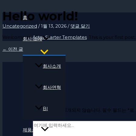
콘
Hello world!
텐
홈
츠
Uncategorized
/
1월 13, 2026
/
댓글 달기
로
건
Welcome to
Astra Starter Templates
. This is your first pos
회사 소개
너
←
이전 글
뛰
기
회사소개
회사연혁
댓글 달기
BI
이메일 주소는 공개되지 않습니다.
필수 필드는
*
로
여
제품소개
기