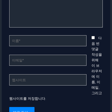
력
하
세
요...
이
다
름
음 번
*
댓글
작성을
이
위해
메
이 브
일
라우저
*
에 이
웹
름, 이
사
메일,
이
그리고
트
웹사이트를 저장합니다.