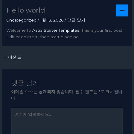
콘
Hello world!
텐
츠
Uncategorized
/
1월 13, 2026
/
댓글 달기
로
건
Welcome to
Astra Starter Templates
. This is your first post.
너
Edit or delete it, then start blogging!
뛰
기
←
이전 글
댓글 달기
이메일 주소는 공개되지 않습니다.
필수 필드는
*
로 표시됩니
다
여
기
에
입