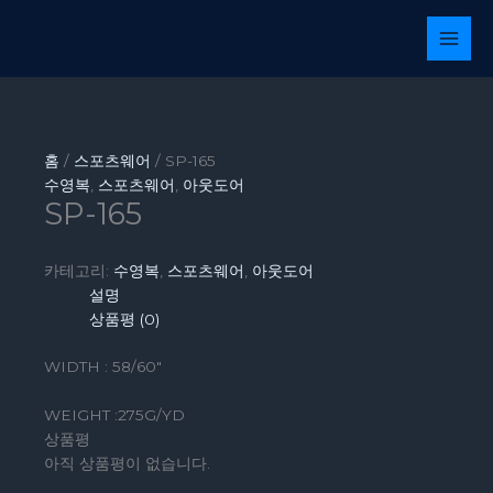
콘
텐
츠
로
건
너
뛰
홈
/
스포츠웨어
/ SP-165
기
수영복
,
스포츠웨어
,
아웃도어
SP-165
카테고리:
수영복
,
스포츠웨어
,
아웃도어
설명
상품평 (0)
WIDTH : 58/60″
WEIGHT :275G/YD
상품평
아직 상품평이 없습니다.